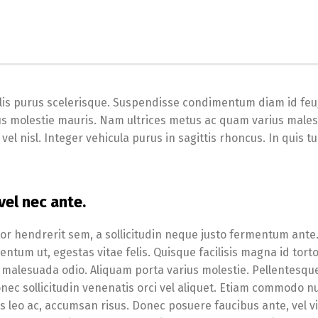
lis purus scelerisque. Suspendisse condimentum diam id feu
pibus molestie mauris. Nam ultrices metus ac quam varius male
el nisl. Integer vehicula purus in sagittis rhoncus. In quis tu
el nec ante.
tor hendrerit sem, a sollicitudin neque justo fermentum ante
tum ut, egestas vitae felis. Quisque facilisis magna id tort
malesuada odio. Aliquam porta varius molestie. Pellentesqu
onec sollicitudin venenatis orci vel aliquet. Etiam commodo nu
s leo ac, accumsan risus. Donec posuere faucibus ante, vel v