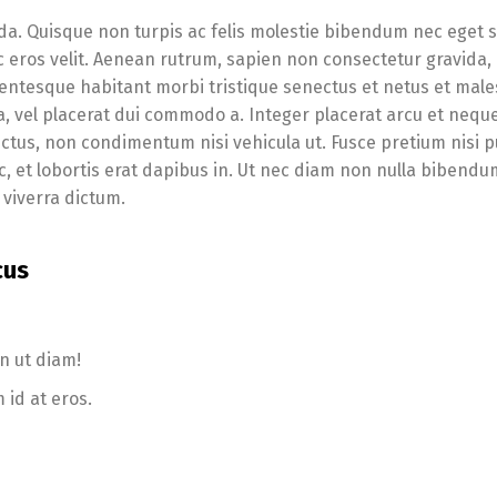
da. Quisque non turpis ac felis molestie bibendum nec eget 
ec eros velit. Aenean rutrum, sapien non consectetur gravida, 
. Pellentesque habitant morbi tristique senectus et netus et ma
a, vel placerat dui commodo a. Integer placerat arcu et nequ
ectus, non condimentum nisi vehicula ut. Fusce pretium nisi p
c, et lobortis erat dapibus in. Ut nec diam non nulla bibendu
viverra dictum.
cus
n ut diam!
 id at eros.