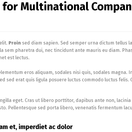
 for Multinational Compan
lit.
Proin
sed diam sapien. Sed semper urna dictum tellus la
gula sem pharetra dui, nec tincidunt ante mauris eu diam. Pha
et est lectus.
elementum eros aliquam, sodales nisi quis, sodales magna. I
Sed sed erat quis ligula posuere luctus commodo luctus felis.
illa eget. Cras ut libero porttitor, dapibus ante non, lacinia
usto. Pellentesque sed porta libero, venenatis fermentum lacu
am et, imperdiet ac dolor