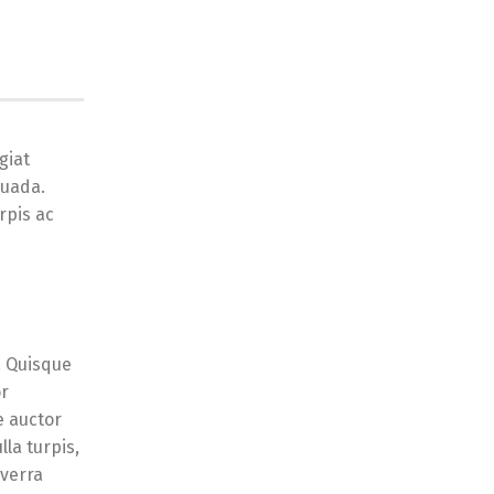
giat
suada.
rpis ac
. Quisque
or
e auctor
lla turpis,
iverra