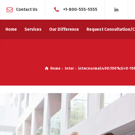
Contact Us
+1-800-555-5555
Home
Services
Our Difference
Request Consultation/C
Home
Inter
inter;normal;400;100%;U+0-10