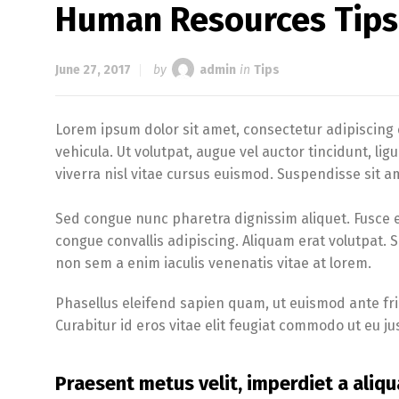
Human Resources Tips
June 27, 2017
by
admin
in
Tips
Lorem ipsum dolor sit amet, consectetur adipiscing e
vehicula. Ut volutpat, augue vel auctor tincidunt, li
viverra nisl vitae cursus euismod. Suspendisse sit am
Sed congue nunc pharetra dignissim aliquet. Fusce 
congue convallis adipiscing. Aliquam erat volutpat. 
non sem a enim iaculis venenatis vitae at lorem.
Phasellus eleifend sapien quam, ut euismod ante fring
Curabitur id eros vitae elit feugiat commodo ut eu j
Praesent metus velit, imperdiet a aliqu