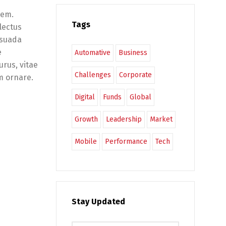
sem.
Tags
lectus
lesuada
e
Automative
Business
urus, vitae
Challenges
Corporate
m ornare.
Digital
Funds
Global
Growth
Leadership
Market
Mobile
Performance
Tech
Stay Updated