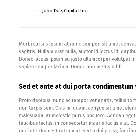
John Doe
, Capital Inc.
Morbi cursus ipsum at nunc semper, sit amet conval
sagittis. Nullam erat nulla, auctor id lectus id, da
Donec iaculis ipsum eu justo ullamcorper volutpat in v
sapien semper lacinia. Donec non metus nibh.
Sed et ante at dui porta condimentum v
Proin dapibus, nunc ac tempor venenatis, tellus tor
non turpis sem. Cras mi quam, congue sit amet elemen
malesuada, at molestie purus posuere. Aenean eget 
faucibus lectus, in consectetur mauris facilisis at. D
nec interdum est rutrum at. Sed a dui porta, faucibu