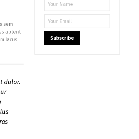
is sem
ss aptent
im lacus
t dolor.
tur
n
llus
ras