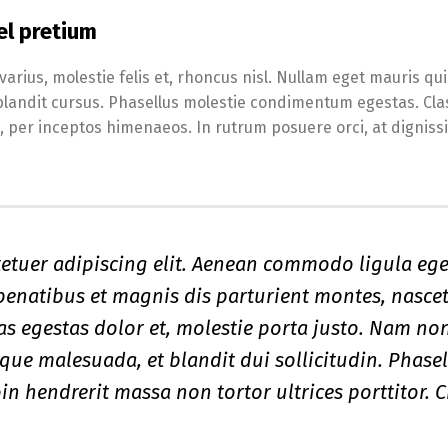
el pretium
arius, molestie felis et, rhoncus nisl. Nullam eget mauris qu
blandit cursus. Phasellus molestie condimentum egestas. Cla
a, per inceptos himenaeos. In rutrum posuere orci, at digniss
etuer adipiscing elit. Aenean commodo ligula ege
enatibus et magnis dis parturient montes, nasce
tas egestas dolor et, molestie porta justo. Nam no
eque malesuada, et blandit dui sollicitudin. Phase
n hendrerit massa non tortor ultrices porttitor. C